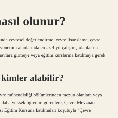
nasıl olunur?
rında çevresel değerlendirme, çevre lisanslama, çevre
 yönetimi alanlarında en az 4 yıl çalışmış olanlar da
ınavlara girmeye veya eğitim kurslarına katılmaya gerek
 kimler alabilir?
 çevre mühendisliği bölümlerinden mezun olanlara veya
ya daha yüksek öğrenim görenlere, Çevre Mevzuatı
si Eğitim Kursuna katılmaları koşuluyla “Çevre