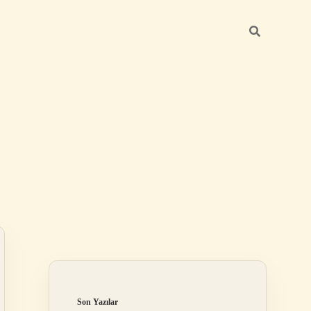
Sidebar
ncel giriş
ilbet casino
ilbet yeni giriş
Betexper giriş adresi
betexper.xyz
m 
Son Yazılar