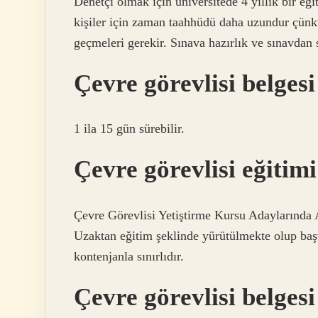
Denetçi olmak için üniversitede 4 yıllık bir e
kişiler için zaman taahhüdü daha uzundur çü
geçmeleri gerekir. Sınava hazırlık ve sınavdan 
Çevre görevlisi belges
1 ila 15 gün sürebilir.
Çevre görevlisi eğitimi
Çevre Görevlisi Yetiştirme Kursu Adaylarında A
Uzaktan eğitim şeklinde yürütülmekte olup başv
kontenjanla sınırlıdır.
Çevre görevlisi belgesi