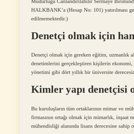
Müdürlüğü Canlandırılabilir Sermaye Biriminde
HALKBANK’a (Hesap No: 101) yatırılması gere
edilmemektedir.)
Denetçi olmak için ha
Denetçi olmak için gereken eğitim, uzmanlık ala
denetimlerini gerçekleştiren kişilerin ekonomi,
yönetimi gibi dört yıllık bir üniversite derecesi
Kimler yapı denetçisi o
Bu kuruluşların tüm ortaklarının mimar ve müh
firmasının ortağı olmak için mimarlık, inşaat 
mühendisliği alanında lisans derecesine sahip 