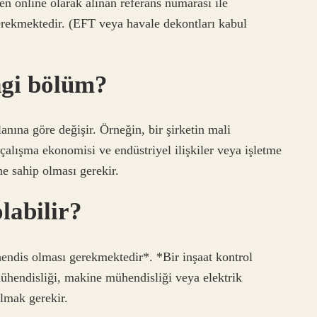
n online olarak alınan referans numarası ile
kmektedir. (EFT veya havale dekontları kabul
ngi bölüm?
nına göre değişir. Örneğin, bir şirketin mali
 çalışma ekonomisi ve endüstriyel ilişkiler veya işletme
ne sahip olması gerekir.
labilir?
endis olması gerekmektedir*. *Bir inşaat kontrol
mühendisliği, makine mühendisliği veya elektrik
olmak gerekir.