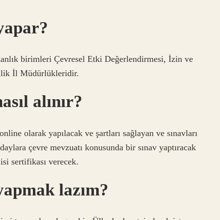
yapar?
kanlık birimleri Çevresel Etki Değerlendirmesi, İzin ve
ik İl Müdürlükleridir.
asıl alınır?
online olarak yapılacak ve şartları sağlayan ve sınavları
 adaylara çevre mevzuatı konusunda bir sınav yaptıracak
si sertifikası verecek.
 yapmak lazım?