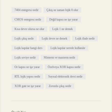
7404 entegresi nedir
Çıkış ne zaman lojik 0 olur
CMOS entegresi nedir
Değil kapısı ne işe yarar
Kısa devre olursa ne olur
Lojik 1 ne demek
Lojik çıkış nedir
Lojik devre ne demek
Lojik ifade nedir
Lojik kapılar hangi ders
Lojik kapılar nerede kullanılır
Lojik seviye nedir
Minterm ve maxterm nedir
Or kapısı ne işe yarar
Özelveya XOR kapısı nedir
RTL lojik yapısı nedir
Sayısal elektronik dersi nedir
XOR gate ne işe yarar
Zorunlu çıkış nedir