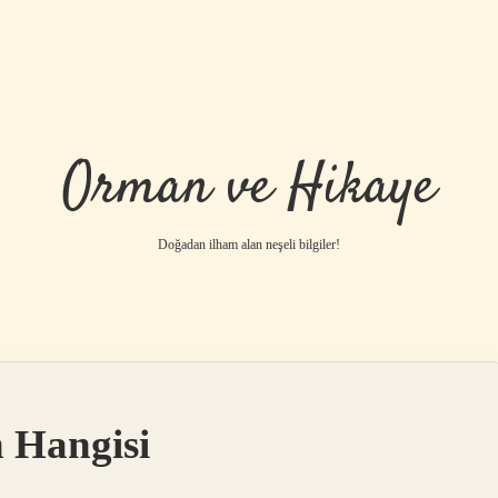
Orman ve Hikaye
Doğadan ilham alan neşeli bilgiler!
betci
vdcasino g
n Hangisi