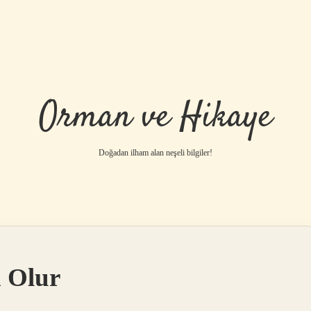
Orman ve Hikaye
Doğadan ilham alan neşeli bilgiler!
betci
vdcasino 
n Olur