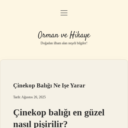
menüyü
Anasayfa
aç
Gizlilik Politikası
Orman ve Hikaye
Yasal Uyarı
Doğadan ilham alan neşeli bilgiler!
Hakkımızda
Çinekop Balığı Ne Işe Yarar
Tarih: Ağustos 26, 2025
Çinekop balığı en güzel
nasıl pişirilir?