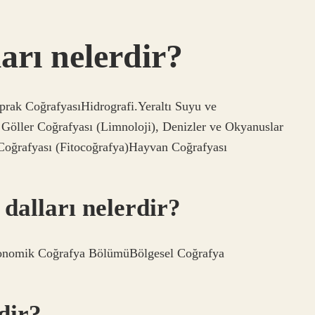
arı nelerdir?
prak CoğrafyasıHidrografi.Yeraltı Suyu ve
 Göller Coğrafyası (Limnoloji), Denizler ve Okyanuslar
 Coğrafyası (Fitocoğrafya)Hayvan Coğrafyası
dalları nelerdir?
onomik Coğrafya BölümüBölgesel Coğrafya
dir?