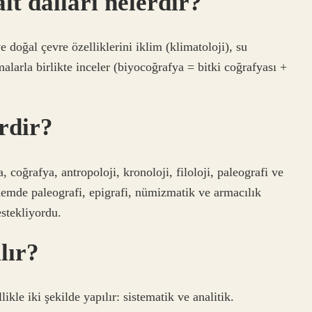
lt dalları nelerdir?
ve doğal çevre özelliklerini iklim (klimatoloji), su
malarla birlikte inceler (biyocoğrafya = bitki coğrafyası +
erdir?
, coğrafya, antropoloji, kronoloji, filoloji, paleografi ve
önemde paleografi, epigrafi, nümizmatik ve armacılık
estekliyordu.
lır?
kle iki şekilde yapılır: sistematik ve analitik.