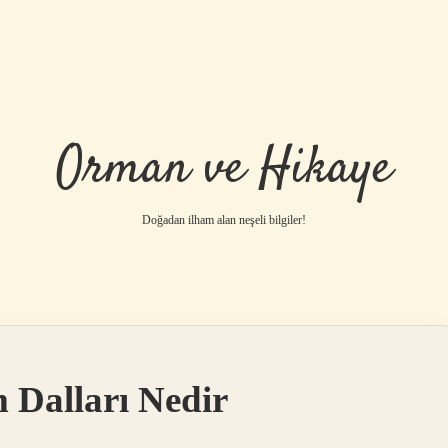
Orman ve Hikaye
Doğadan ilham alan neşeli bilgiler!
betci
vdcasino gü
 Dalları Nedir