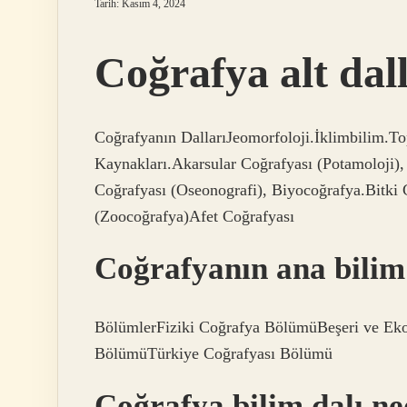
Tarih: Kasım 4, 2024
Coğrafya alt dall
Coğrafyanın DallarıJeomorfoloji.İklimbilim.To
Kaynakları.Akarsular Coğrafyası (Potamoloji),
Coğrafyası (Oseonografi), Biyocoğrafya.Bitki
(Zoocoğrafya)Afet Coğrafyası
Coğrafyanın ana bilim 
BölümlerFiziki Coğrafya BölümüBeşeri ve Ek
BölümüTürkiye Coğrafyası Bölümü
Coğrafya bilim dalı ne