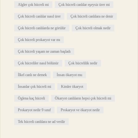
Algler çok hücreli mi
Çok hücreli canlılar eşeysiz ürer mi
Çok hücreli canlılar nasıl ürer
Çok hücreli canlılara ne denir
Çok hücreli canlılarda ne görülür
Çok hücreli olmak nedir
Çok hücreli prokaryot var mı
Çok hücreli yaşam ne zaman başladı
Çok hücreliler nasıl bölünür
Çok hücrelilik nedir
İlkel canlı ne demek
İnsan ökaryot mu
İnsanlar çok hücreli mi
Kimler ökaryot
Öglena kaç hücreli
Ökaryot canlıların hepsi çok hücreli mi
Prokaryot nedir 9 sınıf
Prokaryot ve ökaryot nedir
Tek hücreli canlılara ne ad verilir