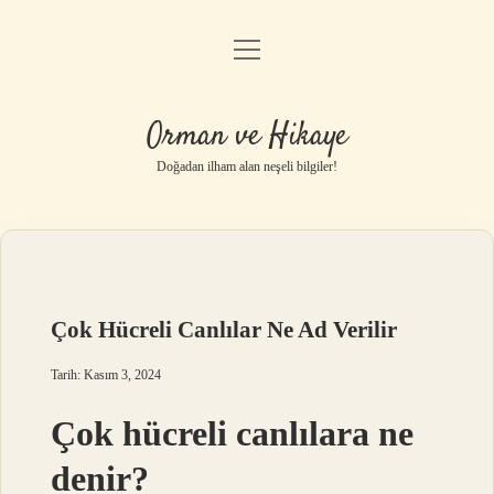
menüyü
Anasayfa
aç
Gizlilik Politikası
Orman ve Hikaye
Yasal Uyarı
Doğadan ilham alan neşeli bilgiler!
Hakkımızda
Çok Hücreli Canlılar Ne Ad Verilir
Tarih: Kasım 3, 2024
Çok hücreli canlılara ne
denir?