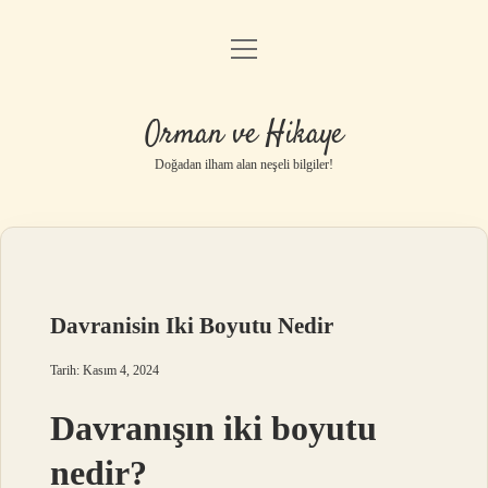
menüyü
Anasayfa
aç
Gizlilik Politikası
Orman ve Hikaye
Yasal Uyarı
Doğadan ilham alan neşeli bilgiler!
Hakkımızda
Davranisin Iki Boyutu Nedir
Tarih: Kasım 4, 2024
Davranışın iki boyutu
nedir?