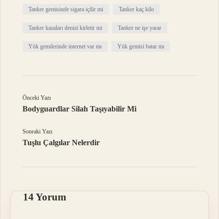
Tanker gemisinde sigara içilir mi
Tanker kaç kilo
Tanker kazaları denizi kirletir mi
Tanker ne işe yarar
Yük gemilerinde internet var mı
Yük gemisi batar mı
Önceki Yazı
Bodyguardlar Silah Taşıyabilir Mi
Sonraki Yazı
Tuşlu Çalgılar Nelerdir
14 Yorum