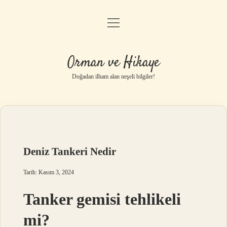
menüyü
Anasayfa
aç
Gizlilik Politikası
Orman ve Hikaye
Yasal Uyarı
Doğadan ilham alan neşeli bilgiler!
Hakkımızda
Deniz Tankeri Nedir
Tarih: Kasım 3, 2024
Tanker gemisi tehlikeli
mi?