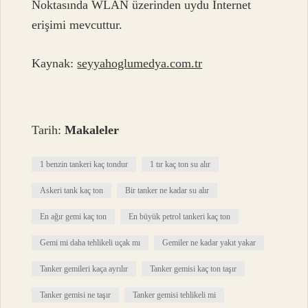
Noktasında WLAN üzerinden uydu İnternet
erişimi mevcuttur.
Kaynak:
seyyahoglumedya.com.tr
Tarih:
Makaleler
1 benzin tankeri kaç tondur
1 tır kaç ton su alır
Askeri tank kaç ton
Bir tanker ne kadar su alır
En ağır gemi kaç ton
En büyük petrol tankeri kaç ton
Gemi mi daha tehlikeli uçak mı
Gemiler ne kadar yakıt yakar
Tanker gemileri kaça ayrılır
Tanker gemisi kaç ton taşır
Tanker gemisi ne taşır
Tanker gemisi tehlikeli mi