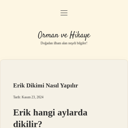
menüyü
Anasayfa
aç
Gizlilik Politikası
Orman ve Hikaye
Yasal Uyarı
Doğadan ilham alan neşeli bilgiler!
Hakkımızda
Erik Dikimi Nasıl Yapılır
Tarih: Kasım 23, 2024
Erik hangi aylarda
dikilir?