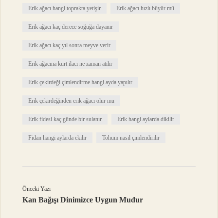
Erik ağacı hangi toprakta yetişir
Erik ağacı hızlı büyür mü
Erik ağacı kaç derece soğuğa dayanır
Erik ağacı kaç yıl sonra meyve verir
Erik ağacına kurt ilacı ne zaman atılır
Erik çekirdeği çimlendirme hangi ayda yapılır
Erik çekirdeğinden erik ağacı olur mu
Erik fidesi kaç günde bir sulanır
Erik hangi aylarda dikilir
Fidan hangi aylarda ekilir
Tohum nasıl çimlendirilir
Önceki Yazı
Kan Bağışı Dinimizce Uygun Mudur