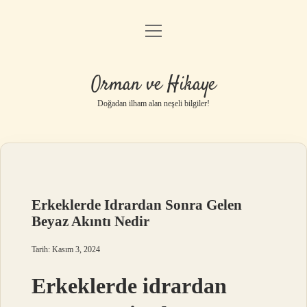
menüyü
Anasayfa
aç
Gizlilik Politikası
Orman ve Hikaye
Yasal Uyarı
Doğadan ilham alan neşeli bilgiler!
Hakkımızda
Erkeklerde Idrardan Sonra Gelen
Beyaz Akıntı Nedir
Tarih: Kasım 3, 2024
Erkeklerde idrardan