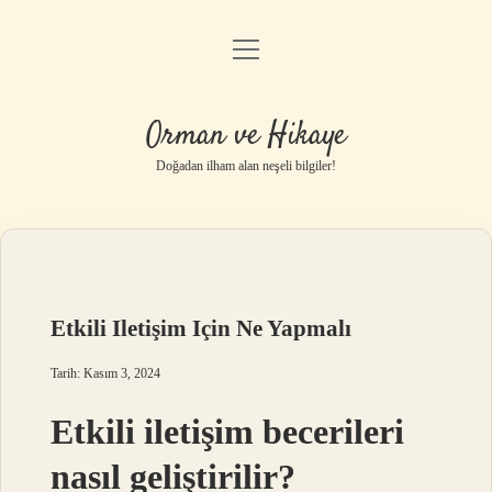
menüyü
Anasayfa
aç
Gizlilik Politikası
Orman ve Hikaye
Yasal Uyarı
Doğadan ilham alan neşeli bilgiler!
Hakkımızda
Etkili Iletişim Için Ne Yapmalı
Tarih: Kasım 3, 2024
Etkili iletişim becerileri
nasıl geliştirilir?