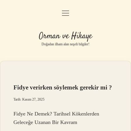
menüyü
Anasayfa
aç
Gizlilik Politikası
Orman ve Hikaye
Yasal Uyarı
Doğadan ilham alan neşeli bilgiler!
Hakkımızda
Fidye verirken söylemek gerekir mi ?
Tarih: Kasım 27, 2025
Fidye Ne Demek? Tarihsel Kökenlerden
Geleceğe Uzanan Bir Kavram