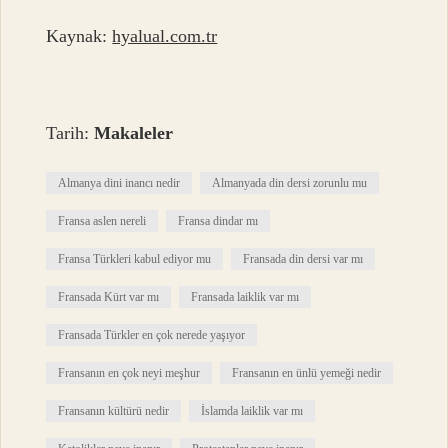
Kaynak:
hyalual.com.tr
Tarih:
Makaleler
Almanya dini inancı nedir
Almanyada din dersi zorunlu mu
Fransa aslen nereli
Fransa dindar mı
Fransa Türkleri kabul ediyor mu
Fransada din dersi var mı
Fransada Kürt var mı
Fransada laiklik var mı
Fransada Türkler en çok nerede yaşıyor
Fransanın en çok neyi meşhur
Fransanın en ünlü yemeği nedir
Fransanın kültürü nedir
İslamda laiklik var mı