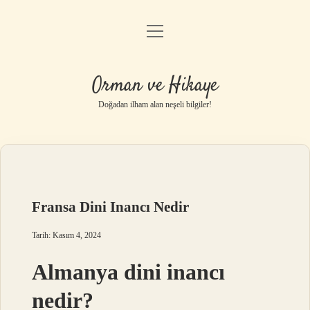
menüyü
Anasayfa
aç
Gizlilik Politikası
Orman ve Hikaye
Yasal Uyarı
Doğadan ilham alan neşeli bilgiler!
Hakkımızda
Fransa Dini Inancı Nedir
Tarih: Kasım 4, 2024
Almanya dini inancı
nedir?