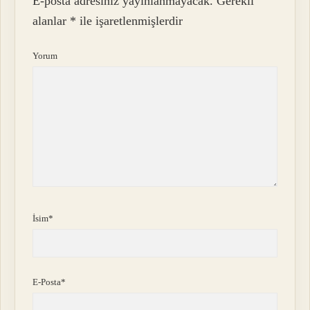
E-posta adresiniz yayınlanmayacak.
Gerekli
alanlar
*
ile işaretlenmişlerdir
Yorum
İsim*
E-Posta*