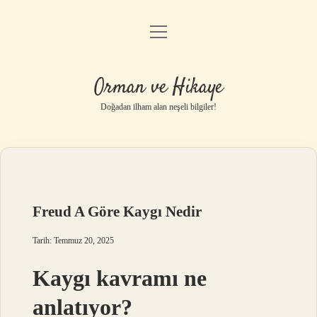
menüyü
Anasayfa
aç
Gizlilik Politikası
Orman ve Hikaye
Yasal Uyarı
Doğadan ilham alan neşeli bilgiler!
Hakkımızda
Freud A Göre Kaygı Nedir
Tarih: Temmuz 20, 2025
Kaygı kavramı ne
anlatıyor?