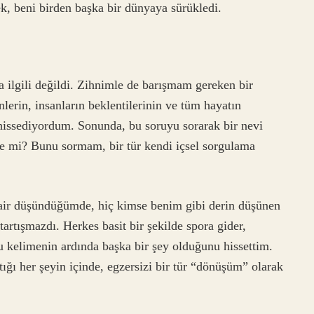
k, beni birden başka bir dünyaya sürükledi.
 ilgili değildi. Zihnimle de barışmam gereken bir
erin, insanların beklentilerinin ve tüm hayatın
 hissediyordum. Sonunda, bu soruyu sorarak bir nevi
e mi? Bunu sormam, bir tür kendi içsel sorgulama
dair düşündüğümde, hiç kimse benim gibi derin düşünen
tartışmazdı. Herkes basit bir şekilde spora gider,
u kelimenin ardında başka bir şey olduğunu hissettim.
ğı her şeyin içinde, egzersizi bir tür “dönüşüm” olarak