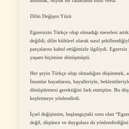
anlamak, büyük bir rahatlama hissi verdi.
Dilin Değişen Yüzü
Egzersizin Türkçe olup olmadığı meselesi artık
değildi; dilin kültürel olarak nasıl şekillendiğ
parçalarını kabul ettiğimizle ilgiliydi. Egzers
yaşam biçimine dönüşmüştü.
Her şeyin Türkçe olup olmadığını düşünmek, asl
İnsanlar hayatlarını, hayalleriyle, beklentileriy
dönüştürmesi gerektiğini fark etmiştim. Bu düş
keşfetmeye yönlendirdi.
İçsel değişimim, başlangıçtaki soru olan “Egze
değil, düşünce ve duygulara da yönlendirdiğini