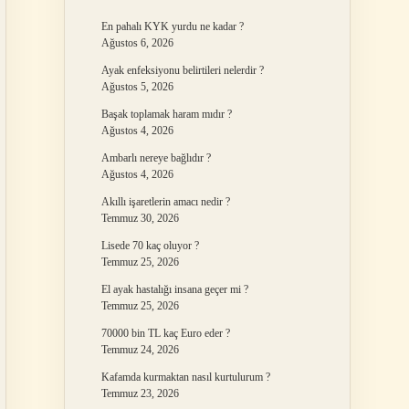
En pahalı KYK yurdu ne kadar ?
Ağustos 6, 2026
Ayak enfeksiyonu belirtileri nelerdir ?
Ağustos 5, 2026
Başak toplamak haram mıdır ?
Ağustos 4, 2026
Ambarlı nereye bağlıdır ?
Ağustos 4, 2026
Akıllı işaretlerin amacı nedir ?
Temmuz 30, 2026
Lisede 70 kaç oluyor ?
Temmuz 25, 2026
El ayak hastalığı insana geçer mi ?
Temmuz 25, 2026
70000 bin TL kaç Euro eder ?
Temmuz 24, 2026
Kafamda kurmaktan nasıl kurtulurum ?
Temmuz 23, 2026