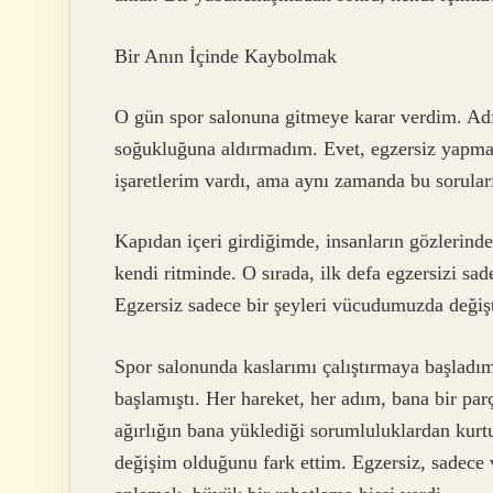
Bir Anın İçinde Kaybolmak
O gün spor salonuna gitmeye karar verdim. Ad
soğukluğuna aldırmadım. Evet, egzersiz yapma
işaretlerim vardı, ama aynı zamanda bu sorula
Kapıdan içeri girdiğimde, insanların gözlerind
kendi ritminde. O sırada, ilk defa egzersizi sad
Egzersiz sadece bir şeyleri vücudumuzda değişt
Spor salonunda kaslarımı çalıştırmaya başladım
başlamıştı. Her hareket, her adım, bana bir pa
ağırlığın bana yüklediği sorumluluklardan kur
değişim olduğunu fark ettim. Egzersiz, sadec