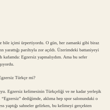
de bile içimi ürpertiyordu. O gün, her zamanki gibi biraz
 yarattığı parıltıyla zor açıldı. Üzerimdeki battaniyeyi
rdı kafamda: Egzersiz yapmalıydım. Ama bu sefer
şıyordu.
 Egzersiz Türkçe mi?
yu. Egzersiz kelimesinin Türkçeliği ve ne kadar yerleşik
i. “Egzersiz” dediğimde, aklıma hep spor salonundaki o
ness yaptığı sahneler gelirken, bu kelimeyi gerçekten