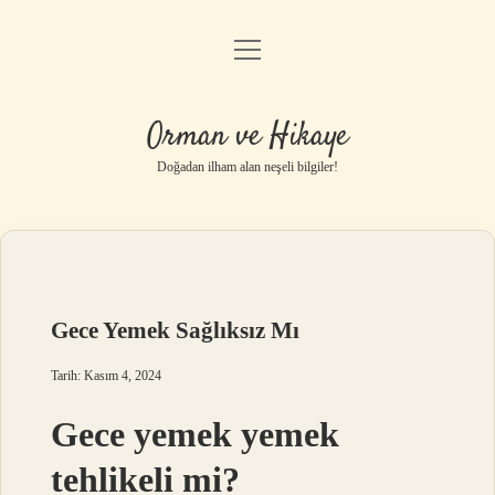
menüyü
Anasayfa
aç
Gizlilik Politikası
Orman ve Hikaye
Yasal Uyarı
Doğadan ilham alan neşeli bilgiler!
Hakkımızda
Gece Yemek Sağlıksız Mı
Tarih: Kasım 4, 2024
Gece yemek yemek
tehlikeli mi?