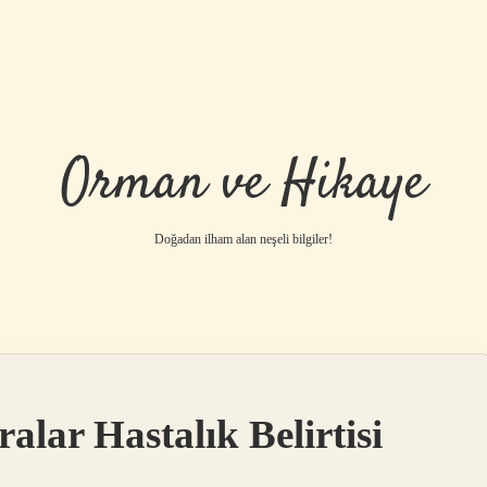
Orman ve Hikaye
Doğadan ilham alan neşeli bilgiler!
betci
vdcasino gü
alar Hastalık Belirtisi