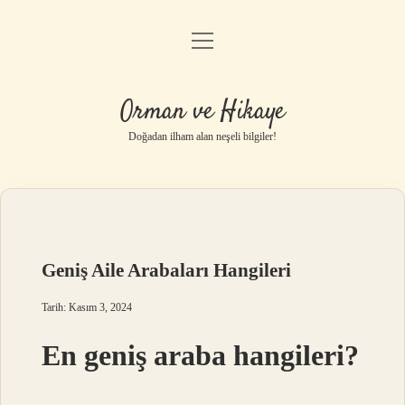
menüyü
Anasayfa
aç
Gizlilik Politikası
Orman ve Hikaye
Yasal Uyarı
Doğadan ilham alan neşeli bilgiler!
Hakkımızda
Geniş Aile Arabaları Hangileri
Tarih: Kasım 3, 2024
En geniş araba hangileri?