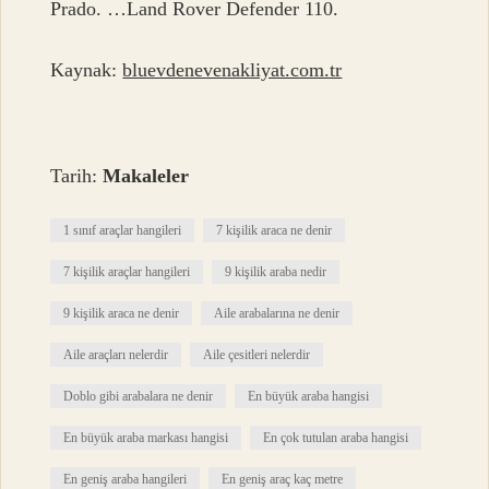
Prado. …Land Rover Defender 110.
Kaynak:
bluevdenevenakliyat.com.tr
Tarih:
Makaleler
1 sınıf araçlar hangileri
7 kişilik araca ne denir
7 kişilik araçlar hangileri
9 kişilik araba nedir
9 kişilik araca ne denir
Aile arabalarına ne denir
Aile araçları nelerdir
Aile çesitleri nelerdir
Doblo gibi arabalara ne denir
En büyük araba hangisi
En büyük araba markası hangisi
En çok tutulan araba hangisi
En geniş araba hangileri
En geniş araç kaç metre