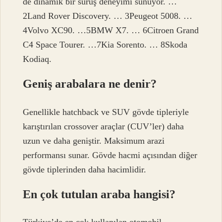
de dinamik bir sürüş deneyimi sunuyor. …
2Land Rover Discovery. … 3Peugeot 5008. …
4Volvo XC90. …5BMW X7. … 6Citroen Grand
C4 Space Tourer. …7Kia Sorento. … 8Skoda
Kodiaq.
Geniş arabalara ne denir?
Genellikle hatchback ve SUV gövde tipleriyle
karıştırılan crossover araçlar (CUV’ler) daha
uzun ve daha geniştir. Maksimum arazi
performansı sunar. Gövde hacmi açısından diğer
gövde tiplerinden daha hacimlidir.
En çok tutulan araba hangisi?
Türkiye’de en çok kullanılan otomobil