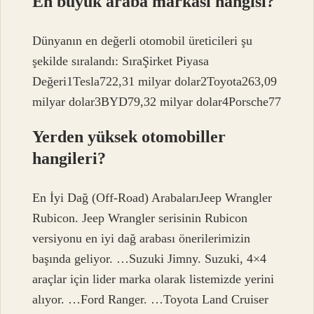
En büyük araba markası hangisi?
Dünyanın en değerli otomobil üreticileri şu
şekilde sıralandı: SıraŞirket Piyasa
Değeri1Tesla722,31 milyar dolar2Toyota263,09
milyar dolar3BYD79,32 milyar dolar4Porsche77
Yerden yüksek otomobiller
hangileri?
En İyi Dağ (Off-Road) ArabalarıJeep Wrangler
Rubicon. Jeep Wrangler serisinin Rubicon
versiyonu en iyi dağ arabası önerilerimizin
başında geliyor. …Suzuki Jimny. Suzuki, 4×4
araçlar için lider marka olarak listemizde yerini
alıyor. …Ford Ranger. …Toyota Land Cruiser