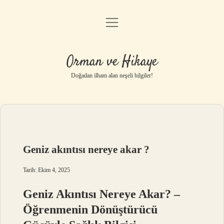
menüyü
Anasayfa
aç
Gizlilik Politikası
Orman ve Hikaye
Yasal Uyarı
Doğadan ilham alan neşeli bilgiler!
Hakkımızda
Geniz akıntısı nereye akar ?
Tarih: Ekim 4, 2025
Geniz Akıntısı Nereye Akar? –
Öğrenmenin Dönüştürücü