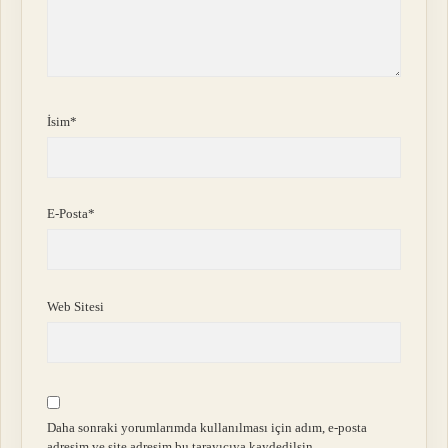
İsim*
E-Posta*
Web Sitesi
Daha sonraki yorumlarımda kullanılması için adım, e-posta
adresim ve site adresim bu tarayıcıya kaydedilsin.