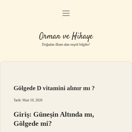
menüyü
Anasayfa
aç
Gizlilik Politikası
Orman ve Hikaye
Yasal Uyarı
Doğadan ilham alan neşeli bilgiler!
Hakkımızda
Gölgede D vitamini alınır mı ?
Tarih: Mart 19, 2026
Giriş: Güneşin Altında mı,
Gölgede mi?