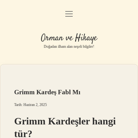
menüyü
Anasayfa
aç
Gizlilik Politikası
Orman ve Hikaye
Yasal Uyarı
Doğadan ilham alan neşeli bilgiler!
Hakkımızda
Grimm Kardeş Fabl Mı
Tarih: Haziran 2, 2025
Grimm Kardeşler hangi
tür?