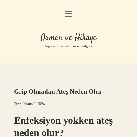
menüyü
Anasayfa
aç
Gizlilik Politikası
Orman ve Hikaye
Yasal Uyarı
Doğadan ilham alan neşeli bilgiler!
Hakkımızda
Grip Olmadan Ateş Neden Olur
Tarih: Kasım 3, 2024
Enfeksiyon yokken ateş
neden olur?