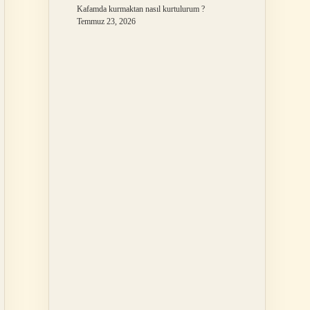
Kafamda kurmaktan nasıl kurtulurum ?
Temmuz 23, 2026