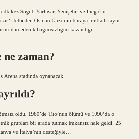
 ilk kez Söğüt, Yarhisar, Yenişehir ve İnegöl’ü
hisar’ı fetheden Osman Gazi’nin buraya bir kadı tayin
arını ilan ederek bağımsızlığını kazandığı
e ne zaman?
s Arena stadında oynanacak.
yrıldı?
ağımsız oldu. 1980’de Tito’nun ölümü ve 1990’da o
tnik grupları bir arada tutmak imkansız hale geldi. 25
anya ve İtalya’nın desteğiyle…