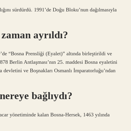
rlığını sürdürdü. 1991’de Doğu Bloku’nun dağılmasıyla
 zaman ayrıldı?
e “Bosna Prensliği (Eyalet)” altında birleştirildi ve
1878 Berlin Antlaşması’nın 25. maddesi Bosna eyaletini
a devletini ve Boşnakları Osmanlı İmparatorluğu’ndan
nereye bağlıydı?
car yönetiminde kalan Bosna-Hersek, 1463 yılında