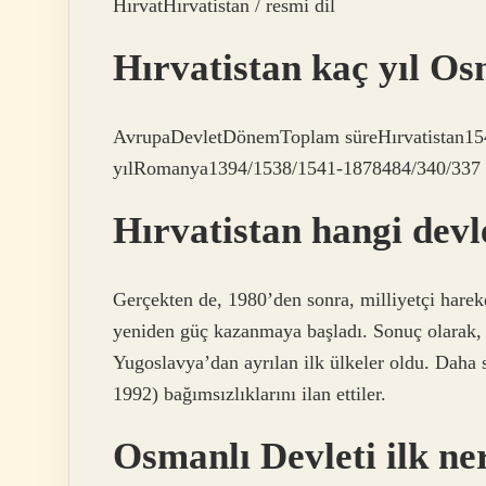
HırvatHırvatistan / resmi dil
Hırvatistan kaç yıl Os
AvrupaDevletDönemToplam süreHırvatistan154
yılRomanya1394/1538/1541-1878484/340/337 y
Hırvatistan hangi devl
Gerçekten de, 1980’den sonra, milliyetçi hareke
yeniden güç kazanmaya başladı. Sonuç olarak,
Yugoslavya’dan ayrılan ilk ülkeler oldu. Dah
1992) bağımsızlıklarını ilan ettiler.
Osmanlı Devleti ilk ner