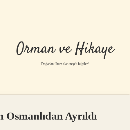
Orman ve Hikaye
Doğadan ilham alan neşeli bilgiler!
betci
vdcasino gü
n Osmanlıdan Ayrıldı