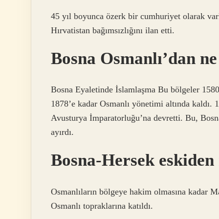
45 yıl boyunca özerk bir cumhuriyet olarak va
Hırvatistan bağımsızlığını ilan etti.
Bosna Osmanlı’dan ne
Bosna Eyaletinde İslamlaşma Bu bölgeler 1580’d
1878’e kadar Osmanlı yönetimi altında kaldı. 
Avusturya İmparatorluğu’na devretti. Bu, Bosn
ayırdı.
Bosna-Hersek eskiden 
Osmanlıların bölgeye hakim olmasına kadar Ma
Osmanlı topraklarına katıldı.