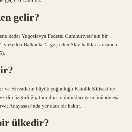
e geçti. 6 1566’da.
en gelir?
edene kadar Yugoslavya Federal Cumhuriyeti’nin bir
7. yüzyılda Balkanlar’a göç eden Slav halkları arasında
5).
dir?
tır ve Hırvatların büyük çoğunluğu Katolik Kilisesi’ne
ve din özgürlüğü, tüm dini toplulukları yasa önünde eşit
rvat Anayasası’nda yer alan bir haktır.
bir ülkedir?