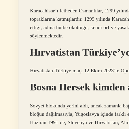
Karacahisar’ı fetheden Osmanlılar, 1299 yılında
topraklarına katmışlardır. 1299 yılında Karaca
ettiği, adına hutbe okuttuğu, kendi örf ve yasal
söylenmektedir.
Hırvatistan Türkiye’y
Hırvatistan-Türkiye maçı 12 Ekim 2023’te Opu
Bosna Hersek kimden a
Sovyet blokunda yerini aldı, ancak zamanla b
bloğun dağılmasıyla, Yugoslavya içinde farklı e
Haziran 1991’de, Slovenya ve Hırvatistan, Alm