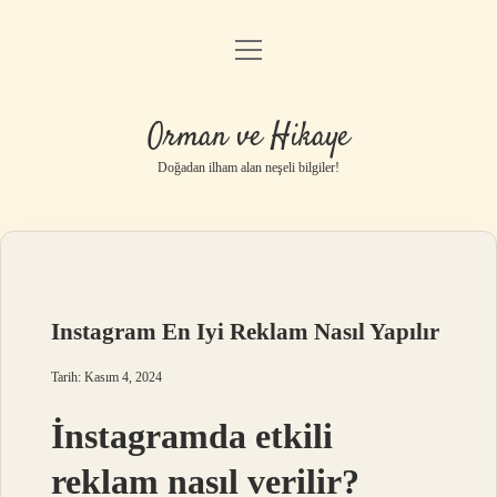
menüyü
Anasayfa
aç
Gizlilik Politikası
Orman ve Hikaye
Yasal Uyarı
Doğadan ilham alan neşeli bilgiler!
Hakkımızda
Instagram En Iyi Reklam Nasıl Yapılır
Tarih: Kasım 4, 2024
İnstagramda etkili
reklam nasıl verilir?