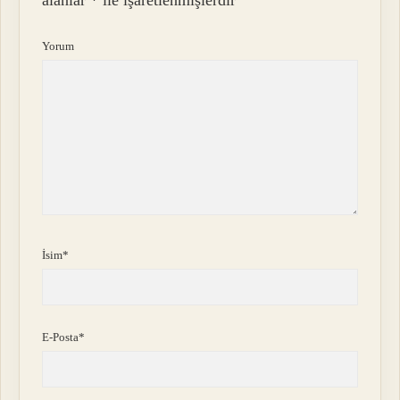
alanlar
*
ile işaretlenmişlerdir
Yorum
İsim*
E-Posta*