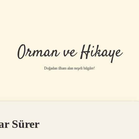
Orman ve Hikaye
Doğadan ilham alan neşeli bilgiler!
betci
vdcasino gü
ar Sürer