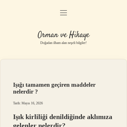
menüyü
Anasayfa
aç
Gizlilik Politikası
Orman ve Hikaye
Yasal Uyarı
Doğadan ilham alan neşeli bilgiler!
Hakkımızda
Işığı tamamen geçiren maddeler
nelerdir ?
Tarih: Mayıs 16, 2026
Işık kirliliği denildiğinde aklımıza
gelenler nelerdir?