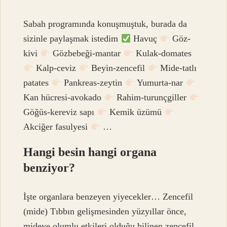
Sabah programında konuşmuştuk, burada da
sizinle paylaşmak istedim
Havuç
Göz-
kivi
Gözbebeği-mantar
Kulak-domates
Kalp-ceviz
Beyin-zencefil
Mide-tatlı
patates
Pankreas-zeytin
Yumurta-nar
Kan hücresi-avokado
Rahim-turunçgiller
Göğüs-kereviz sapı
Kemik üzümü
Akciğer fasulyesi
…
Hangi besin hangi organa
benziyor?
İşte organlara benzeyen yiyecekler… Zencefil
(mide) Tıbbın gelişmesinden yüzyıllar önce,
mideye olumlu etkileri olduğu bilinen zencefil,