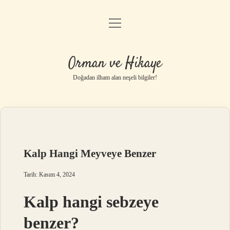
menüyü
Anasayfa
aç
Gizlilik Politikası
Orman ve Hikaye
Yasal Uyarı
Doğadan ilham alan neşeli bilgiler!
Hakkımızda
Kalp Hangi Meyveye Benzer
Tarih: Kasım 4, 2024
Kalp hangi sebzeye
benzer?