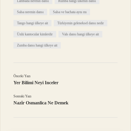
Lambada nerenin dansı
Rumba hangi ülkenin dansı
Salsa nerenin dansı
Salsa ve bachata aynı mı
Tango hangi ülkeye ait
Türkiyenin geleneksel dansı nedir
Ünlü kantocular kimlerdir
Vals dansı hangi ülkeye ait
Zumba dansı hangi ülkeye ait
Önceki Yazı
Yer Bilimi Neyi Inceler
Sonraki Yazı
Nazîr Osmanlica Ne Demek