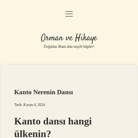
menüyü
Anasayfa
aç
Gizlilik Politikası
Orman ve Hikaye
Yasal Uyarı
Doğadan ilham alan neşeli bilgiler!
Hakkımızda
Kanto Nerenin Dansı
Tarih: Kasım 4, 2024
Kanto dansı hangi
ülkenin?