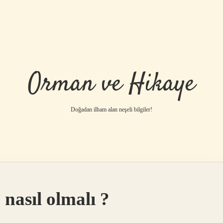
Orman ve Hikaye
Doğadan ilham alan neşeli bilgiler!
betci
vdcasino gü
asıl olmalı ?