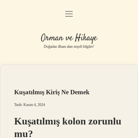
menüyü
Anasayfa
aç
Gizlilik Politikası
Orman ve Hikaye
Yasal Uyarı
Doğadan ilham alan neşeli bilgiler!
Hakkımızda
Kuşatılmış Kiriş Ne Demek
Tarih: Kasım 4, 2024
Kuşatılmış kolon zorunlu
mu?