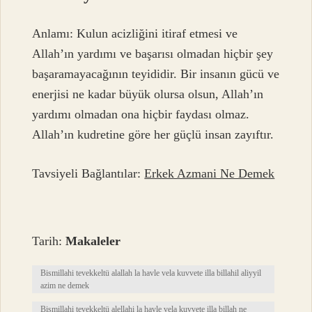
Anlamı: Kulun acizliğini itiraf etmesi ve
Allah’ın yardımı ve başarısı olmadan hiçbir şey
başaramayacağının teyididir. Bir insanın gücü ve
enerjisi ne kadar büyük olursa olsun, Allah’ın
yardımı olmadan ona hiçbir faydası olmaz.
Allah’ın kudretine göre her güçlü insan zayıftır.
Tavsiyeli Bağlantılar:
Erkek Azmani Ne Demek
Tarih:
Makaleler
Bismillahi tevekkeltü alallah la havle vela kuvvete illa billahil aliyyil
azim ne demek
Bismillahi tevekkeltü alellahi la havle vela kuvvete illa billah ne