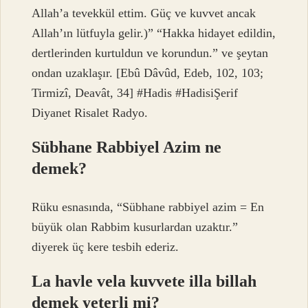
Allah’a tevekkül ettim. Güç ve kuvvet ancak
Allah’ın lütfuyla gelir.)” “Hakka hidayet edildin,
dertlerinden kurtuldun ve korundun.” ve şeytan
ondan uzaklaşır. [Ebû Dâvûd, Edeb, 102, 103;
Tirmizî, Deavât, 34] #Hadis #HadisiŞerif
Diyanet Risalet Radyo.
Sübhane Rabbiyel Azim ne
demek?
Rüku esnasında, “Sübhane rabbiyel azim = En
büyük olan Rabbim kusurlardan uzaktır.”
diyerek üç kere tesbih ederiz.
La havle vela kuvvete illa billah
demek yeterli mi?