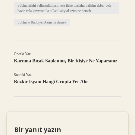
Sübhanallahi velhamdülillahi vela ilahe illallahu vallahu ekber vela
havle vela kuvvete illa billahil aliyyil azim ne demek
Sübhane Rabbiyel Azim ne demek
Önceki Yazı
Karnına Bıçak Saplanmış Bir Kişiye Ne Yaparsınız
Sonraki Yazı
Bozkır Isyanı Hangi Grupta Yer Alır
Bir yanıt yazın