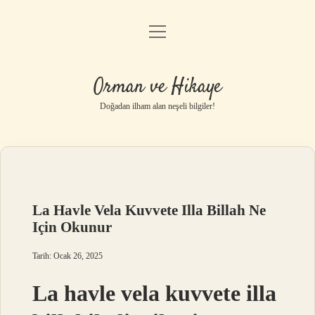
menüyü
Anasayfa
aç
Gizlilik Politikası
Orman ve Hikaye
Yasal Uyarı
Doğadan ilham alan neşeli bilgiler!
Hakkımızda
La Havle Vela Kuvvete Illa Billah Ne
Için Okunur
Tarih: Ocak 26, 2025
La havle vela kuvvete illa