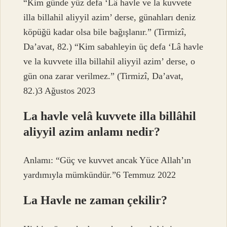
“Kim günde yüz defa ‘Lâ havle ve la kuvvete
illa billahil aliyyil azim’ derse, günahları deniz
köpüğü kadar olsa bile bağışlanır.” (Tirmizî,
Da’avat, 82.) “Kim sabahleyin üç defa ‘Lâ havle
ve la kuvvete illa billahil aliyyil azim’ derse, o
gün ona zarar verilmez.” (Tirmizî, Da’avat,
82.)3 Ağustos 2023
La havle velâ kuvvete illa billâhil
aliyyil azim anlamı nedir?
Anlamı: “Güç ve kuvvet ancak Yüce Allah’ın
yardımıyla mümkündür.”6 Temmuz 2022
La Havle ne zaman çekilir?