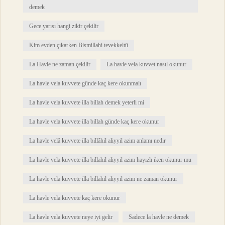
demek
Gece yarısı hangi zikir çekilir
Kim evden çıkarken Bismillahi tevekkeltü
La Havle ne zaman çekilir
La havle vela kuvvet nasıl okunur
La havle vela kuvvete günde kaç kere okunmalı
La havle vela kuvvete illa billah demek yeterli mi
La havle vela kuvvete illa billah günde kaç kere okunur
La havle velâ kuvvete illa billâhil aliyyil azim anlamı nedir
La havle vela kuvvete illa billahil aliyyil azim hayızlı iken okunur mu
La havle vela kuvvete illa billahil aliyyil azim ne zaman okunur
La havle vela kuvvete kaç kere okunur
La havle vela kuvvete neye iyi gelir
Sadece la havle ne demek