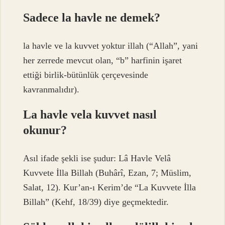
Sadece la havle ne demek?
la havle ve la kuvvet yoktur illah (“Allah”, yani
her zerrede mevcut olan, “b” harfinin işaret
ettiği birlik-bütünlük çerçevesinde
kavranmalıdır).
La havle vela kuvvet nasıl
okunur?
Asıl ifade şekli ise şudur: Lâ Havle Velâ
Kuvvete İlla Billah (Buhârî, Ezan, 7; Müslim,
Salat, 12). Kur’an-ı Kerim’de “La Kuvvete İlla
Billah” (Kehf, 18/39) diye geçmektedir.