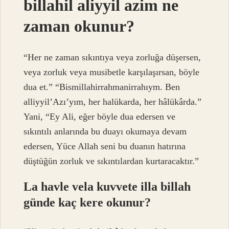
billahil aliyyil azim ne
zaman okunur?
“Her ne zaman sıkıntıya veya zorluğa düşersen,
veya zorluk veya musibetle karşılaşırsan, böyle
dua et.” “Bismillahirrahmanirrahıym. Ben
alliyyil’Azı’yım, her halükarda, her hâlükârda.”
Yani, “Ey Ali, eğer böyle dua edersen ve
sıkıntılı anlarında bu duayı okumaya devam
edersen, Yüce Allah seni bu duanın hatırına
düştüğün zorluk ve sıkıntılardan kurtaracaktır.”
La havle vela kuvvete illa billah
günde kaç kere okunur?