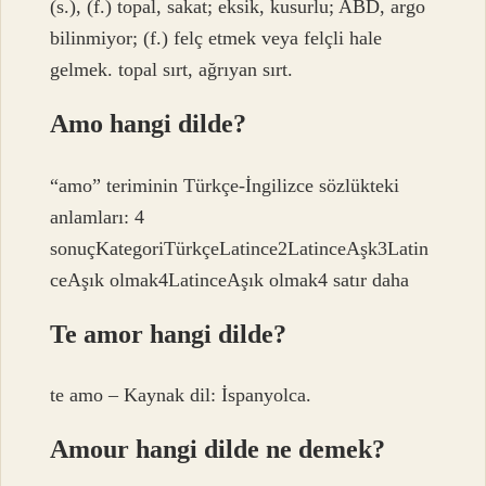
(s.), (f.) topal, sakat; eksik, kusurlu; ABD, argo
bilinmiyor; (f.) felç etmek veya felçli hale
gelmek. topal sırt, ağrıyan sırt.
Amo hangi dilde?
“amo” teriminin Türkçe-İngilizce sözlükteki
anlamları: 4
sonuçKategoriTürkçeLatince2LatinceAşk3Latin
ceAşık olmak4LatinceAşık olmak4 satır daha
Te amor hangi dilde?
te amo – Kaynak dil: İspanyolca.
Amour hangi dilde ne demek?