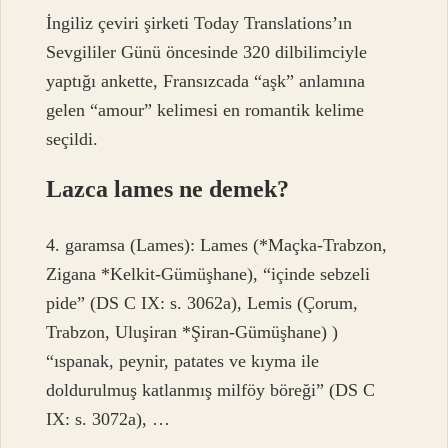
İngiliz çeviri şirketi Today Translations’ın
Sevgililer Günü öncesinde 320 dilbilimciyle
yaptığı ankette, Fransızcada “aşk” anlamına
gelen “amour” kelimesi en romantik kelime
seçildi.
Lazca lames ne demek?
4. garamsa (Lames): Lames (*Maçka-Trabzon,
Zigana *Kelkit-Gümüşhane), “içinde sebzeli
pide” (DS C IX: s. 3062a), Lemis (Çorum,
Trabzon, Uluşiran *Şiran-Gümüşhane) )
“ıspanak, peynir, patates ve kıyma ile
doldurulmuş katlanmış milföy böreği” (DS C
IX: s. 3072a), …