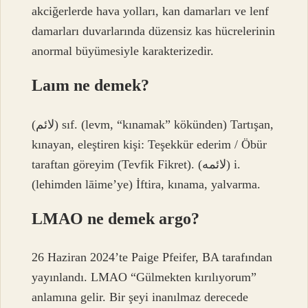
akciğerlerde hava yolları, kan damarları ve lenf
damarları duvarlarında düzensiz kas hücrelerinin
anormal büyümesiyle karakterizedir.
Laım ne demek?
(ﻻﺋﻢ) sıf. (levm, “kınamak” kökünden) Tartışan,
kınayan, eleştiren kişi: Teşekkür ederim / Öbür
taraftan göreyim (Tevfik Fikret). (ﻻﺋﻤﻪ) i.
(lehimden lāime’ye) İftira, kınama, yalvarma.
LMAO ne demek argo?
26 Haziran 2024’te Paige Pfeifer, BA tarafından
yayınlandı. LMAO “Gülmekten kırılıyorum”
anlamına gelir. Bir şeyi inanılmaz derecede