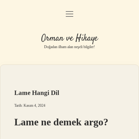
menüyü
Anasayfa
aç
Gizlilik Politikası
Orman ve Hikaye
Yasal Uyarı
Doğadan ilham alan neşeli bilgiler!
Hakkımızda
Lame Hangi Dil
Tarih: Kasım 4, 2024
Lame ne demek argo?