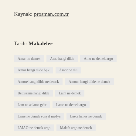
Kaynak:
prosman.com.tr
Tarih:
Makaleler
Amar ne demek
Amo hangi dilde
Amo ne demek argo
Amor hangi dilde Aşk
Amor ne dili
Amore hangi dilde ne demek
Amour hangi dilde ne demek
Bellissima hangi dilde
Laım ne demek
Lam ne anlama gelir
Lame ne demek argo
Lame ne demek sosyal medya
Lazca lames ne demek
LMAO ne demek argo
Malafa argo ne demek