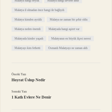
Malatya hangi beylik
Malatya hangi devlete aittir
Malatya il olmadan önce hangi ile bağlıydı
Malatya kimden ayrıldı
Malatya ne zaman bir şehir oldu
Malatya neden önemli
Malatyada hangi aşiret var
Malatyada kimler yaşadı
Malatyanın en büyük ilçesi neresi
Malatyayı kim fethetti
Osmanlı Malatyayı ne zaman aldı
Önceki Yazı
Hoyrat Üslup Nedir
Sonraki Yazı
1 Katlı Evlere Ne Denir