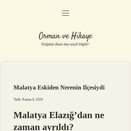
menüyü
Anasayfa
aç
Gizlilik Politikası
Orman ve Hikaye
Yasal Uyarı
Doğadan ilham alan neşeli bilgiler!
Hakkımızda
Malatya Eskiden Nerenin Ilçesiydi
Tarih: Kasım 4, 2024
Malatya Elazığ’dan ne
zaman ayrıldı?