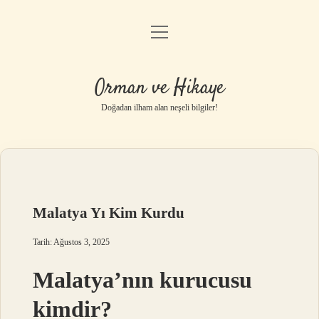
menüyü
Anasayfa
aç
Gizlilik Politikası
Orman ve Hikaye
Yasal Uyarı
Doğadan ilham alan neşeli bilgiler!
Hakkımızda
Malatya Yı Kim Kurdu
Tarih: Ağustos 3, 2025
Malatya’nın kurucusu
kimdir?