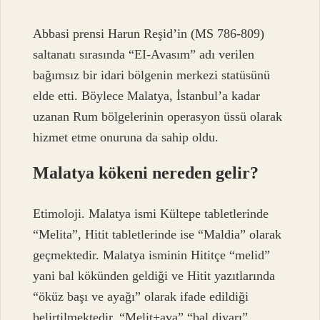
Abbasi prensi Harun Reşid’in (MS 786-809)
saltanatı sırasında “EI-Avasım” adı verilen
bağımsız bir idari bölgenin merkezi statüsünü
elde etti. Böylece Malatya, İstanbul’a kadar
uzanan Rum bölgelerinin operasyon üssü olarak
hizmet etme onuruna da sahip oldu.
Malatya kökeni nereden gelir?
Etimoloji. Malatya ismi Kültepe tabletlerinde
“Melita”, Hitit tabletlerinde ise “Maldia” olarak
geçmektedir. Malatya isminin Hititçe “melid”
yani bal kökünden geldiği ve Hitit yazıtlarında
“öküz başı ve ayağı” olarak ifade edildiği
belirtilmektedir. “Melit+ava” “bal diyarı”