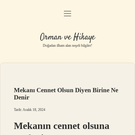
menüyü
Anasayfa
aç
Gizlilik Politikası
Orman ve Hikaye
Yasal Uyarı
Doğadan ilham alan neşeli bilgiler!
Hakkımızda
Mekanı Cennet Olsun Diyen Birine Ne
Denir
Tarih: Aralık 18, 2024
Mekanın cennet olsuna