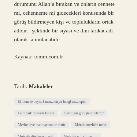
durumunu Allah’a bırakan ve onların cennete
mi, cehenneme mi gidecekleri konusunda bir
görüş bildirmeyen kişi ve toplulukların ortak
adıdır.” şeklinde bir siyasi ve dini tarikat adı
olarak tanımlanabilir.
Kaynak:
tomm.com.tr
Tarih:
Makaleler
El menzile beyne l menzileteyn hangi mezheptir
En büyük mutezili kimdir
Eşariliğin görüşleri nelerdir
Mezheplere inanmayana ne denir
Mürcie mezhebi nedir
Mutezile düşüncesi nedir
Mutezile ehli sünnet mi