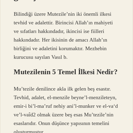
Bilindiği üzere Mutezile’nin iki önemli ilkesi
tevhid ve adalettir. Birincisi Allah’ın mahiyeti
ve sıfatları hakkındadır, ikincisi ise fiilleri
hakkındadır. Her ikisinin de amacı Allah’ın
birliğini ve adaletini korumaktır. Mezhebin
kurucusu sayılan Vasıl b.
Mutezilenin 5 Temel İlkesi Nedir?
Mu’tezile denilince akla ilk gelen beş esastır.
Tevhid, adalet, el-menzile beyne’l-menzileteyn,
emir-i bi’l-ma’ruf nehiy ani’l-munker ve el-vaʻd
ve’l-vaîd2 olmak üzere beş esas Mu’tezile’nin
esaslarıdır. Onun düşünce yapısının temelini
oluşturmuştur.