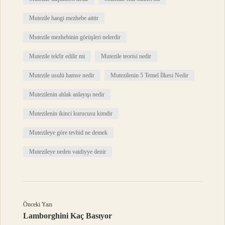
Mutezile hangi mezhebe aittir
Mutezile mezhebinin görüşleri nelerdir
Mutezile tekfir edilir mi
Mutezile teorisi nedir
Mutezile usulü hamse nedir
Mutezilenin 5 Temel İlkesi Nedir
Mutezilenin ahlak anlayışı nedir
Mutezilenin ikinci kurucusu kimdir
Mutezileye göre tevhid ne demek
Mutezileye neden vaidiyye denir
Önceki Yazı
Lamborghini Kaç Basıyor