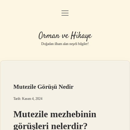
menüyü
Anasayfa
aç
Gizlilik Politikası
Orman ve Hikaye
Yasal Uyarı
Doğadan ilham alan neşeli bilgiler!
Hakkımızda
Mutezile Görüşü Nedir
Tarih: Kasım 4, 2024
Mutezile mezhebinin
görüşleri nelerdir?