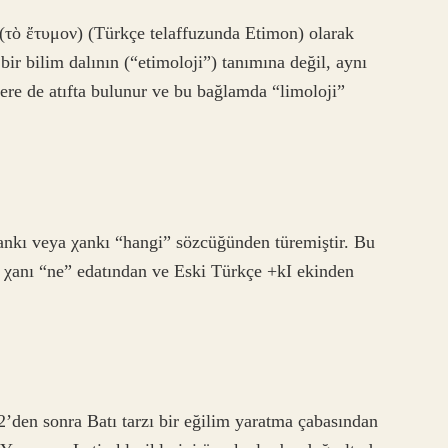
 (τὸ ἔτυμον) (Türkçe telaffuzunda Etimon) olarak
 bir bilim dalının (“etimoloji”) tanımına değil, aynı
ere de atıfta bulunur ve bu bağlamda “limoloji”
ankı veya χankı “hangi” sözcüğünden türemiştir. Bu
 χanı “ne” edatından ve Eski Türkçe +kI ekinden
2’den sonra Batı tarzı bir eğilim yaratma çabasından