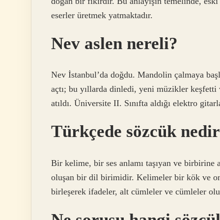
doğan bir fikirdir. Bu anlayışın temelinde, esk
eserler üretmek yatmaktadır.
Nev aslen nereli?
Nev İstanbul’da doğdu. Mandolin çalmaya başla
açtı; bu yıllarda dinledi, yeni müzikler keşfett
atıldı. Üniversite II. Sınıfta aldığı elektro gitar
Türkçede sözcük nedi
Bir kelime, bir ses anlamı taşıyan ve birbirine
oluşan bir dil birimidir. Kelimeler bir kök ve o
birleşerek ifadeler, alt cümleler ve cümleler olu
Ne sorusu hangi sözcü