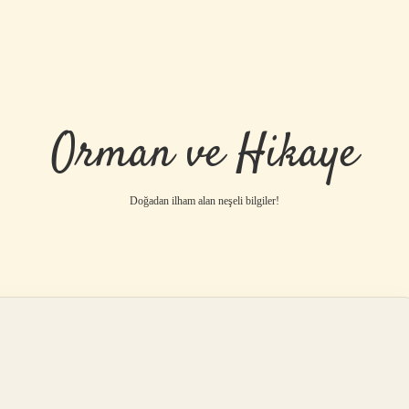
Orman ve Hikaye
Doğadan ilham alan neşeli bilgiler!
betci
vdcasino gü