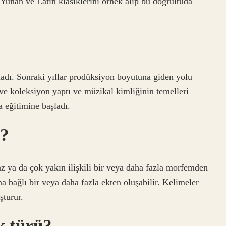
i Yunan ve Latin klasiklerini örnek alıp bu doğrultuda
dı. Sonraki yıllar prodüksiyon boyutuna giden yolu
i ve koleksiyon yaptı ve müzikal kimliğinin temelleri
la eğitimine başladı.
r?
 az ya da çok yakın ilişkili bir veya daha fazla morfemden
na bağlı bir veya daha fazla ekten oluşabilir. Kelimeler
şturur.
k türü?