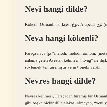
Nevi hangi dilde?
Kökeni. Osmanlı T
Neva hangi kökenli?
Farsça navā نَوا “melodi, melodi, armoni, (metaforik) düzen” kelimesinden bir alıntıdır. Bu kelime, aynı
anlama gelen Avestan kelimesi “nivag” ile ilişk
söylemek”ten türemiştir ve ni+ öneki vardır.
Nevres hangi dilde?
Nevres kelimesi, Farsçadan türemiş bir Osmanlıc
gibi başka hiçbir dille alakası olmayan, “yeni