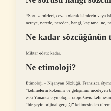
*Soru zamirleri, cevap olarak isimlerin veya i
nereye, nerede, nereden, hangi, kaç tane, ne, 
Ne kadar sözcüğünün t
Miktar edatı: kadar.
Ne etimoloji?
Etimoloji – Nişanyan Sözlüğü. Fransızca étymo
“kelimelerin kökenini ve gelişimini inceleyen b
eski Yunanca etymología ετυμολογία kelimesind
“bir şeyin orijinal gerçeği” kelimesinden türemi