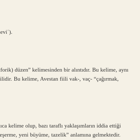
ürkçesi نوع, Arapça ْنَوِع‎ (neviʿ).
ilidir. Bu kelime, Avestan fiili vak-, vaç- “çağırmak,
a kelime olup, bazı taraflı yaklaşımların iddia ettiği
 yeşerme, yeni büyüme, tazelik” anlamına gelmektedir.