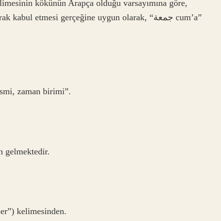
 kelimesinin kökünün Arapça olduğu varsayımına göre,
abul etmesi gerçeğine uygun olarak, “جمعة cum’a”
ismi, zaman birimi”.
 gelmektedir.
id, “iyi haber”) kelimesinden.