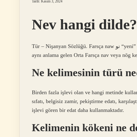
Tarih: Kasım 3, 2024
Nev hangi dilde?
Tür – Nişanyan Sözlüğü. Farsça naw نو “yeni” kelimesinden ödünç alınmış bir kelimedir. Bu kelime,
aynı anlama gelen Orta Farsça nav veya nōg ke
Ne kelimesinin türü ne
Birden fazla işlevi olan ve hangi metinde kulla
sıfatı, belgisiz zamir, pekiştirme edatı, karşıl
işlevi gören bir edat daha kullanmaktadır.
Kelimenin kökeni ne 