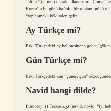
“altınç” (altıncı) olarak adlandırılır. “Cuma”
Kuran’ın bu günü haftalık bir toplantı günü olarak k
“toplanmak” kökünden gelir.
Ay Türkçe mi?
Eski Türkçedeki āy kelimesinden gelir; “gök c
Gün Türkçe mi?
Eski Türkçedeki kün “güneş, gün” sözcüğünden
Navid hangi dilde?
Etimoloji. () Farsça نوید (navid, nov