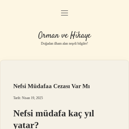
menüyü
Anasayfa
aç
Gizlilik Politikası
Orman ve Hikaye
Yasal Uyarı
Doğadan ilham alan neşeli bilgiler!
Hakkımızda
Nefsi Müdafaa Cezası Var Mı
Tarih: Nisan 19, 2025
Nefsi müdafa kaç yıl
yatar?