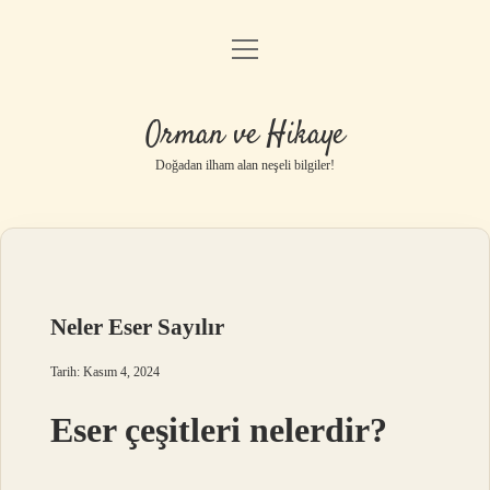
menüyü
Anasayfa
aç
Gizlilik Politikası
Orman ve Hikaye
Yasal Uyarı
Doğadan ilham alan neşeli bilgiler!
Hakkımızda
Neler Eser Sayılır
Tarih: Kasım 4, 2024
Eser çeşitleri nelerdir?