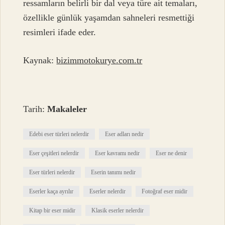
ressamların belirli bir dal veya türe ait temaları,
özellikle günlük yaşamdan sahneleri resmettiği
resimleri ifade eder.
Kaynak:
bizimmotokurye.com.tr
Tarih:
Makaleler
Edebi eser türleri nelerdir
Eser adları nedir
Eser çeşitleri nelerdir
Eser kavramı nedir
Eser ne denir
Eser türleri nelerdir
Eserin tanımı nedir
Eserler kaça ayrılır
Eserler nelerdir
Fotoğraf eser midir
Kitap bir eser midir
Klasik eserler nelerdir