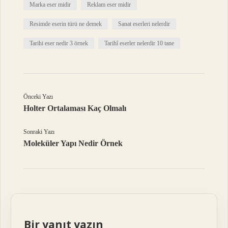
Marka eser midir
Reklam eser midir
Resimde eserin türü ne demek
Sanat eserleri nelerdir
Tarihi eser nedir 3 örnek
Tarihî eserler nelerdir 10 tane
Önceki Yazı
Holter Ortalaması Kaç Olmalı
Sonraki Yazı
Moleküler Yapı Nedir Örnek
Bir yanıt yazın