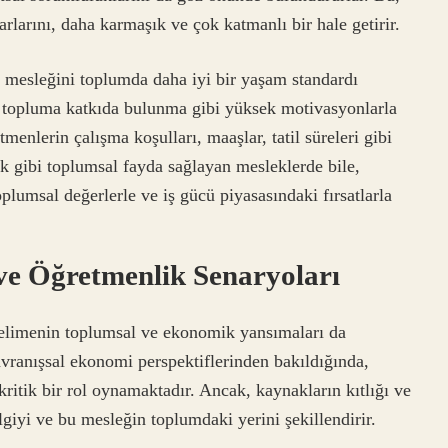
rlarını, daha karmaşık ve çok katmanlı bir hale getirir.
 mesleğini toplumda daha iyi bir yaşam standardı
ve topluma katkıda bulunma gibi yüksek motivasyonlarla
enlerin çalışma koşulları, maaşlar, tatil süreleri gibi
lik gibi toplumsal fayda sağlayan mesleklerde bile,
toplumsal değerlerle ve iş gücü piyasasındaki fırsatlarla
ve Öğretmenlik Senaryoları
elimenin toplumsal ve ekonomik yansımaları da
anışsal ekonomi perspektiflerinden bakıldığında,
kritik bir rol oynamaktadır. Ancak, kaynakların kıtlığı ve
lgiyi ve bu mesleğin toplumdaki yerini şekillendirir.