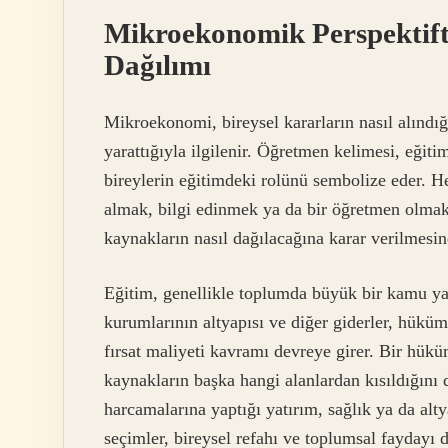
Mikroekonomik Perspektif
Dağılımı
Mikroekonomi, bireysel kararların nasıl alındığı
yarattığıyla ilgilenir. Öğretmen kelimesi, eğiti
bireylerin eğitimdeki rolünü sembolize eder. H
almak, bilgi edinmek ya da bir öğretmen olmak gi
kaynakların nasıl dağılacağına karar verilmesind
Eğitim, genellikle toplumda büyük bir kamu yat
kurumlarının altyapısı ve diğer giderler, hüküm
fırsat maliyeti kavramı devreye girer. Bir hükü
kaynakların başka hangi alanlardan kısıldığını
harcamalarına yaptığı yatırım, sağlık ya da alty
seçimler, bireysel refahı ve toplumsal faydayı 