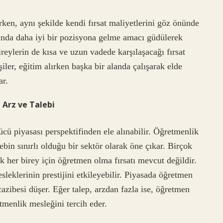
rken, aynı şekilde kendi fırsat maliyetlerini göz önünde
sında daha iyi bir pozisyona gelme amacı güdülerek
reylerin de kısa ve uzun vadede karşılaşacağı fırsat
şiler, eğitim alırken başka bir alanda çalışarak elde
ar.
 Arz ve Talebi
ücü piyasası perspektifinden ele alınabilir. Öğretmenlik
ebin sınırlı olduğu bir sektör olarak öne çıkar. Birçok
k her birey için öğretmen olma fırsatı mevcut değildir.
leklerinin prestijini etkileyebilir. Piyasada öğretmen
azibesi düşer. Eğer talep, arzdan fazla ise, öğretmen
tmenlik mesleğini tercih eder.