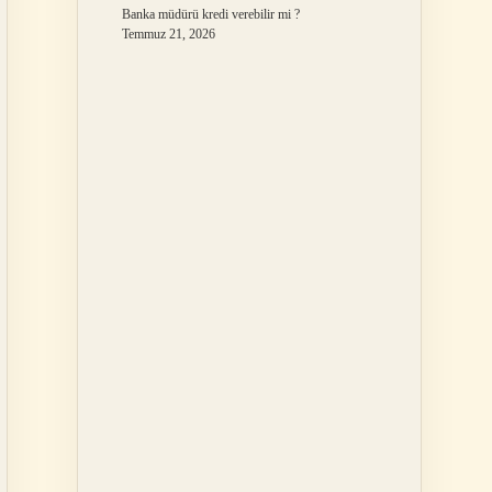
Banka müdürü kredi verebilir mi ?
Temmuz 21, 2026