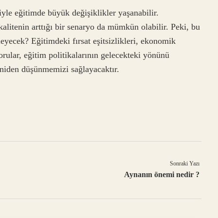
iyle eğitimde büyük değişiklikler yaşanabilir.
kalitenin arttığı bir senaryo da mümkün olabilir. Peki, bu
leyecek? Eğitimdeki fırsat eşitsizlikleri, ekonomik
rular, eğitim politikalarının gelecekteki yönünü
eniden düşünmemizi sağlayacaktır.
Sonraki Yazı
Aynanın önemi nedir ?