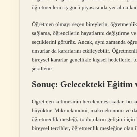
öğretmenlerin iş gücü piyasasında yer alma kara
Öğretmen olmayı seçen bireylerin, öğretmenlik
sağlama, öğrencilerin hayatlarını değiştirme 
seçtiklerini görürüz. Ancak, aynı zamanda öğretm
unsurlar da kararlarını etkileyebilir. Öğretmen
bireysel kararlar genellikle kişisel hedeflerle, 
şekillenir.
Sonuç: Gelecekteki Eğitim 
Öğretmen kelimesinin hecelenmesi kadar, bu k
büyüktür. Mikroekonomi, makroekonomi ve davr
öğretmenlik mesleği, toplumların gelişimi için 
bireysel tercihler, öğretmenlik mesleğine olan i