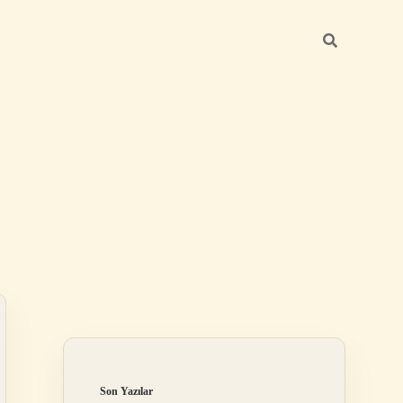
Sidebar
betci
vdcasino güncel giriş
ilbet casino
ilbet yeni giriş
Betexper giriş ad
Son Yazılar