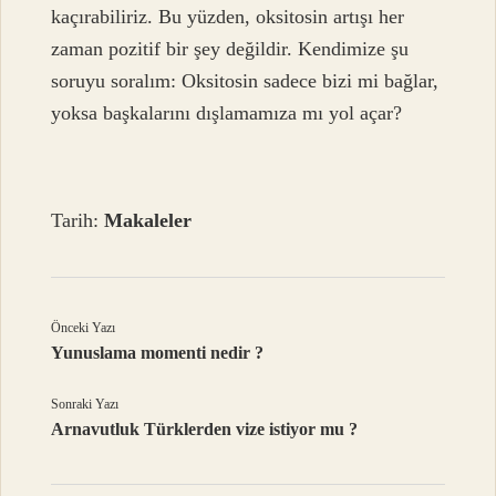
kaçırabiliriz. Bu yüzden, oksitosin artışı her
zaman pozitif bir şey değildir. Kendimize şu
soruyu soralım: Oksitosin sadece bizi mi bağlar,
yoksa başkalarını dışlamamıza mı yol açar?
Tarih:
Makaleler
Önceki Yazı
Yunuslama momenti nedir ?
Sonraki Yazı
Arnavutluk Türklerden vize istiyor mu ?