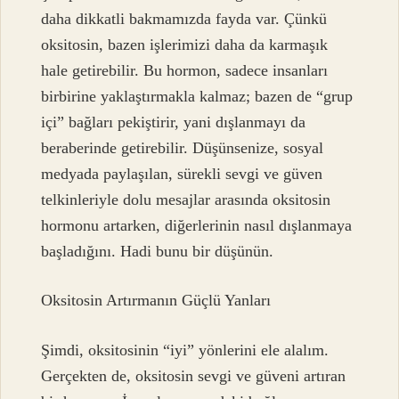
daha dikkatli bakmamızda fayda var. Çünkü
oksitosin, bazen işlerimizi daha da karmaşık
hale getirebilir. Bu hormon, sadece insanları
birbirine yaklaştırmakla kalmaz; bazen de “grup
içi” bağları pekiştirir, yani dışlanmayı da
beraberinde getirebilir. Düşünsenize, sosyal
medyada paylaşılan, sürekli sevgi ve güven
telkinleriyle dolu mesajlar arasında oksitosin
hormonu artarken, diğerlerinin nasıl dışlanmaya
başladığını. Hadi bunu bir düşünün.
Oksitosin Artırmanın Güçlü Yanları
Şimdi, oksitosinin “iyi” yönlerini ele alalım.
Gerçekten de, oksitosin sevgi ve güveni artıran