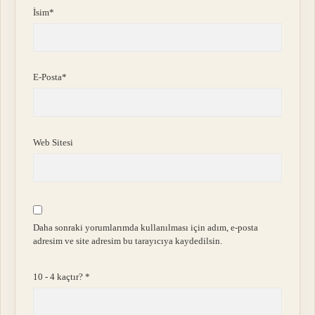
İsim*
E-Posta*
Web Sitesi
Daha sonraki yorumlarımda kullanılması için adım, e-posta
adresim ve site adresim bu tarayıcıya kaydedilsin.
10 - 4 kaçtır?
*