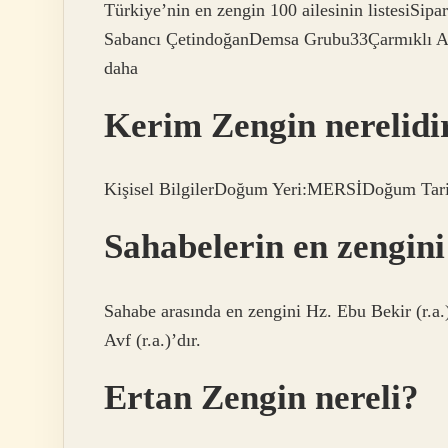
Türkiye’nin en zengin 100 ailesinin listesiS
Sabancı ÇetindoğanDemsa Grubu33Çarmıklı A
daha
Kerim Zengin nerelidi
Kişisel BilgilerDoğum Yeri:MERSİDoğum Tari
Sahabelerin en zengin
Sahabe arasında en zengini Hz. Ebu Bekir (r.a.
Avf (r.a.)’dır.
Ertan Zengin nereli?