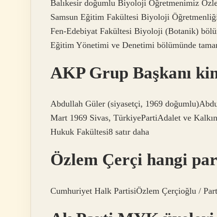
Balıkesir doğumlu Biyoloji Öğretmenimiz Özl
Samsun Eğitim Fakültesi Biyoloji Öğretmenliği 
Fen-Edebiyat Fakültesi Biyoloji (Botanik) bölü
Eğitim Yönetimi ve Denetimi bölümünde tama
AKP Grup Başkanı ki
Abdullah Güler (siyasetçi, 1969 doğumlu)A
Mart 1969 Sivas, TürkiyePartiAdalet ve Kalkı
Hukuk Fakültesi8 satır daha
Özlem Çerçi hangi par
Cumhuriyet Halk PartisiÖzlem Çerçioğlu / Part