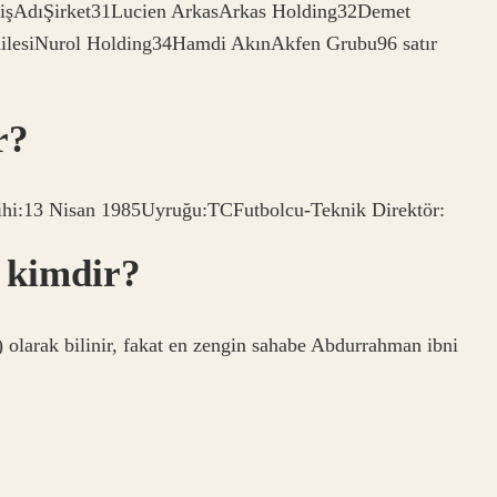
iparişAdıŞirket31Lucien ArkasArkas Holding32Demet
ilesiNurol Holding34Hamdi AkınAkfen Grubu96 satır
r?
hi:13 Nisan 1985Uyruğu:TCFutbolcu-Teknik Direktör:
i kimdir?
) olarak bilinir, fakat en zengin sahabe Abdurrahman ibni