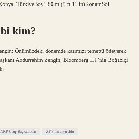
 Konya, TürkiyeBoy1,80 m (5 ft 11 in)KonumSol
ibi kim?
/Zengin: Önümüzdeki dönemde karımızı temettü ödeyerek
Başkanı Abdurrahim Zengin, Bloomberg HT’nin Boğaziçi
ı.
AKP Grup Başkanı kim
AKP nasıl kuruldu