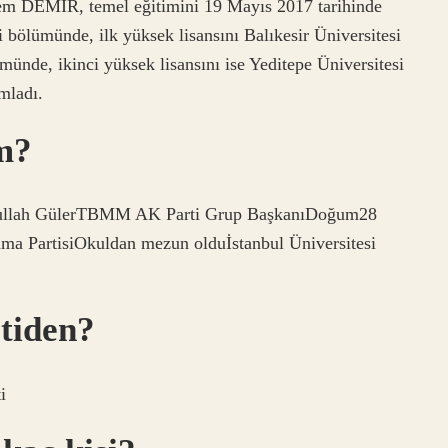
em DEMİR, temel eğitimini 19 Mayıs 2017 tarihinde
bölümünde, ilk yüksek lisansını Balıkesir Üniversitesi
münde, ikinci yüksek lisansını ise Yeditepe Üniversitesi
mladı.
m?
bdullah GülerTBMM AK Parti Grup BaşkanıDoğum28
nma PartisiOkuldan mezun olduİstanbul Üniversitesi
tiden?
i