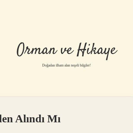
Orman ve Hikaye
Doğadan ilham alan neşeli bilgiler!
betci
vdcasino gü
en Alındı Mı