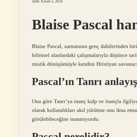
Tarih: Kasım 3, 2024
Blaise Pascal ha
Blaise Pascal, zamanının genç dahilerinden biri
bilimsel alanlardaki çalışmalarıyla düşünce ta
mistik dönüşümüyle kendini Hristiyan savunucu
Pascal’ın Tanrı anlayış
Ona göre Tanrı’ya inanç kalp ve inançla ilgiliyd
olarak kullandıkları akıl yürütme onu ikna etme
görülebileceğine inanmıyordu.
Pascal nerelidir?