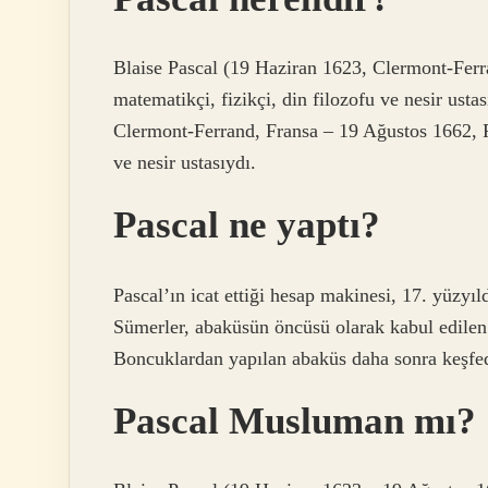
Blaise Pascal (19 Haziran 1623, Clermont-Ferr
matematikçi, fizikçi, din filozofu ve nesir ust
Clermont-Ferrand, Fransa – 19 Ağustos 1662, Pa
ve nesir ustasıydı.
Pascal ne yaptı?
Pascal’ın icat ettiği hesap makinesi, 17. yüzyı
Sümerler, abaküsün öncüsü olarak kabul edilen
Boncuklardan yapılan abaküs daha sonra keşfed
Pascal Musluman mı?