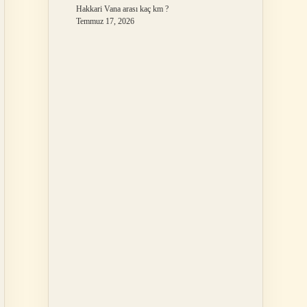
Hakkari Vana arası kaç km ?
Temmuz 17, 2026