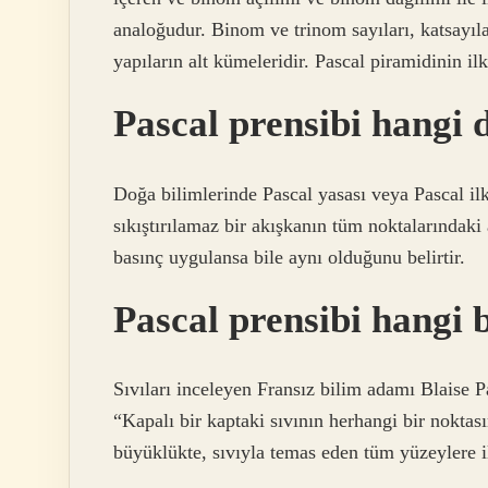
analoğudur. Binom ve trinom sayıları, katsayılar
yapıların alt kümeleridir. Pascal piramidinin il
Pascal prensibi hangi 
Doğa bilimlerinde Pascal yasası veya Pascal ilk
sıkıştırılamaz bir akışkanın tüm noktalarındaki
basınç uygulansa bile aynı olduğunu belirtir.
Pascal prensibi hangi b
Sıvıları inceleyen Fransız bilim adamı Blaise P
“Kapalı bir kaptaki sıvının herhangi bir noktası
büyüklükte, sıvıyla temas eden tüm yüzeylere i