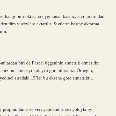
 herhangi bir noktasına uygulanan basınç, sıvı tarafından
eden tüm yüzeylere aktarılır. Sıvıların basınç aktarma
lır.
Bunlardan biri de Pascal üçgeninin simetrik olmasıdır.
seniz bu simetriyi kolayca görebilirsiniz. Örneğin,
e yedinci sıradaki 15’ler bu eksene göre simetriktir.
ış programlama ve veri yapılandırması yoluyla iyi