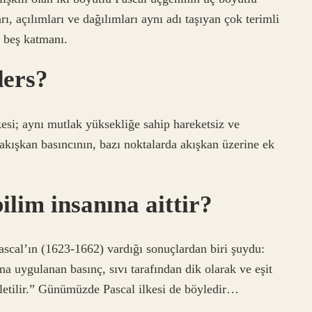
ı, açılımları ve dağılımları aynı adı taşıyan çok terimli
k beş katmanı.
ders?
esi; aynı mutlak yüksekliğe sahip hareketsiz ve
 akışkan basıncının, bazı noktalarda akışkan üzerine ek
ilim insanına aittir?
ascal’ın (1623-1662) vardığı sonuçlardan biri şuydu:
na uygulanan basınç, sıvı tarafından dik olarak ve eşit
letilir.” Günümüzde Pascal ilkesi de böyledir…