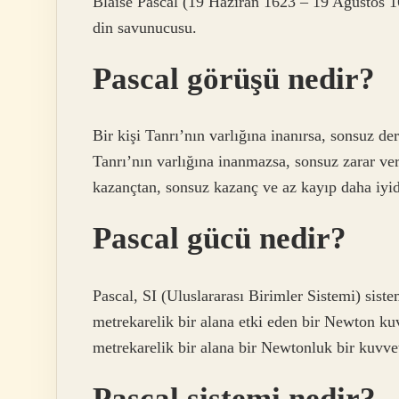
Blaise Pascal (19 Haziran 1623 – 19 Ağustos 1
din savunucusu.
Pascal görüşü nedir?
Bir kişi Tanrı’nın varlığına inanırsa, sonsuz d
Tanrı’nın varlığına inanmazsa, sonsuz zarar ver
kazançtan, sonsuz kazanç ve az kayıp daha iyid
Pascal gücü nedir?
Pascal, SI (Uluslararası Birimler Sistemi) siste
metrekarelik bir alana etki eden bir Newton kuvv
metrekarelik bir alana bir Newtonluk bir kuvvet
Pascal sistemi nedir?