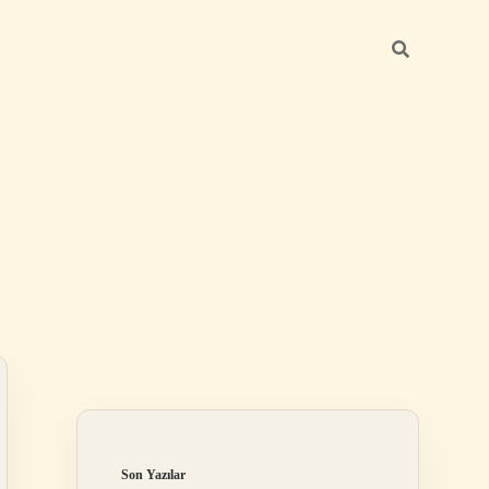
Sidebar
ncel giriş
ilbet casino
ilbet yeni giriş
Betexper giriş adresi
betexper.xyz
m 
Son Yazılar