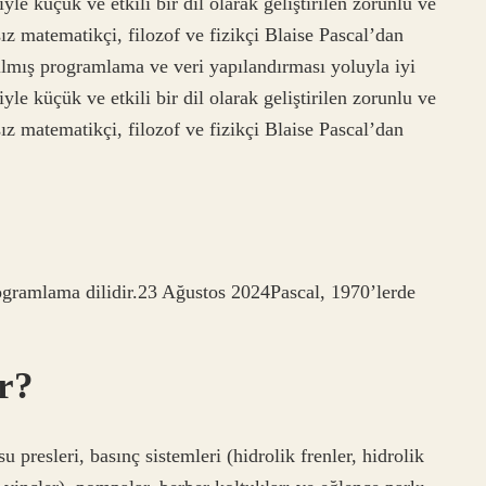
e küçük ve etkili bir dil olarak geliştirilen zorunlu ve
ız matematikçi, filozof ve fizikçi Blaise Pascal’dan
rılmış programlama ve veri yapılandırması yoluyla iyi
e küçük ve etkili bir dil olarak geliştirilen zorunlu ve
ız matematikçi, filozof ve fizikçi Blaise Pascal’dan
programlama dilidir.23 Ağustos 2024Pascal, 1970’lerde
ır?
u presleri, basınç sistemleri (hidrolik frenler, hidrolik