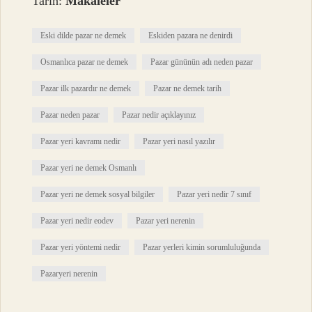
Tarih:
Makaleler
Eski dilde pazar ne demek
Eskiden pazara ne denirdi
Osmanlıca pazar ne demek
Pazar gününün adı neden pazar
Pazar ilk pazardır ne demek
Pazar ne demek tarih
Pazar neden pazar
Pazar nedir açıklayınız
Pazar yeri kavramı nedir
Pazar yeri nasıl yazılır
Pazar yeri ne demek Osmanlı
Pazar yeri ne demek sosyal bilgiler
Pazar yeri nedir 7 sınıf
Pazar yeri nedir eodev
Pazar yeri nerenin
Pazar yeri yöntemi nedir
Pazar yerleri kimin sorumluluğunda
Pazaryeri nerenin