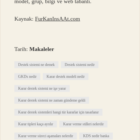
model, grup, bilgi ve web tabanlı.
Kaynak:
FurKanInsAAt.com
Tarih:
Makaleler
Destek sistemi ne demek
Destek sistemi nedir
GKDs nedir
Karar destek modeli nedir
Karar destek sistemi ne işe yarar
Karar destek sistemi ne zaman gündeme geldi
Karar destek sistemleri hangi tür kararlar için tasarlanır
Karar tipleri kaça ayrılır
Karar verme stilleri nelerdir
Karar verme süreci aşamaları nelerdir
KDS nedir banka