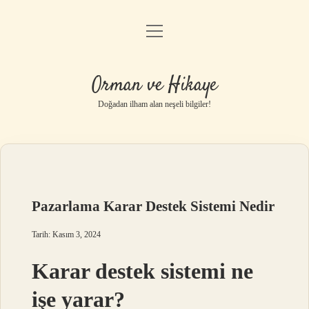
menüyü
Anasayfa
aç
Gizlilik Politikası
Orman ve Hikaye
Yasal Uyarı
Doğadan ilham alan neşeli bilgiler!
Hakkımızda
Pazarlama Karar Destek Sistemi Nedir
Tarih: Kasım 3, 2024
Karar destek sistemi ne
işe yarar?