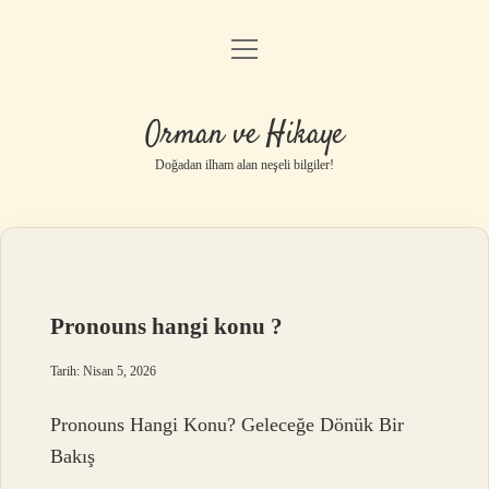
menüyü
Anasayfa
aç
Gizlilik Politikası
Orman ve Hikaye
Yasal Uyarı
Doğadan ilham alan neşeli bilgiler!
Hakkımızda
Pronouns hangi konu ?
Tarih: Nisan 5, 2026
Pronouns Hangi Konu? Geleceğe Dönük Bir
Bakış