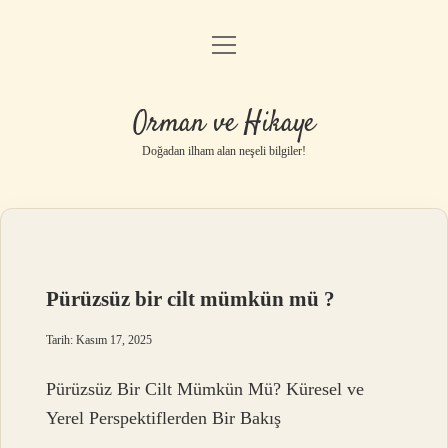
menüyü
Anasayfa
aç
Gizlilik Politikası
Orman ve Hikaye
Yasal Uyarı
Doğadan ilham alan neşeli bilgiler!
Hakkımızda
Pürüzsüz bir cilt mümkün mü ?
Tarih: Kasım 17, 2025
Pürüzsüz Bir Cilt Mümkün Mü? Küresel ve
Yerel Perspektiflerden Bir Bakış