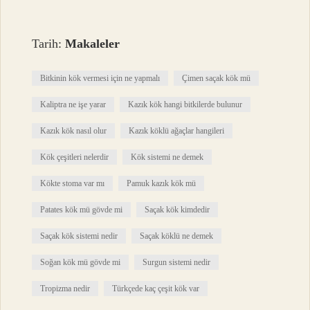
Tarih:
Makaleler
Bitkinin kök vermesi için ne yapmalı
Çimen saçak kök mü
Kaliptra ne işe yarar
Kazık kök hangi bitkilerde bulunur
Kazık kök nasıl olur
Kazık köklü ağaçlar hangileri
Kök çeşitleri nelerdir
Kök sistemi ne demek
Kökte stoma var mı
Pamuk kazık kök mü
Patates kök mü gövde mi
Saçak kök kimdedir
Saçak kök sistemi nedir
Saçak köklü ne demek
Soğan kök mü gövde mi
Surgun sistemi nedir
Tropizma nedir
Türkçede kaç çeşit kök var