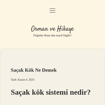
menüyü
Anasayfa
aç
Gizlilik Politikası
Orman ve Hikaye
Yasal Uyarı
Doğadan ilham alan neşeli bilgiler!
Hakkımızda
Saçak Kök Ne Demek
Tarih: Kasım 4, 2024
Saçak kök sistemi nedir?